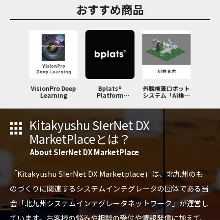
おすすめ商品
OTS「U
VisionPro Deep
Bplats®
外観検査ロボット
空気循
ービス」
Learning
Platform
システム「AI検査
除菌装
Editionライト版
君」
クリン
Kitakyushu SIerNet DX
MarketPlaceとは？
About SIerNet DX MarketPlace
「Kitakyushu SIerNet DX Marketplace」は、北九州のも
のづくりに関連するシステムインテグレータの団体である当
会「北九州システムインテグレータネットワーク」が運営し
ています。お客様の悩みや相談の受付や情報発信に加えて、